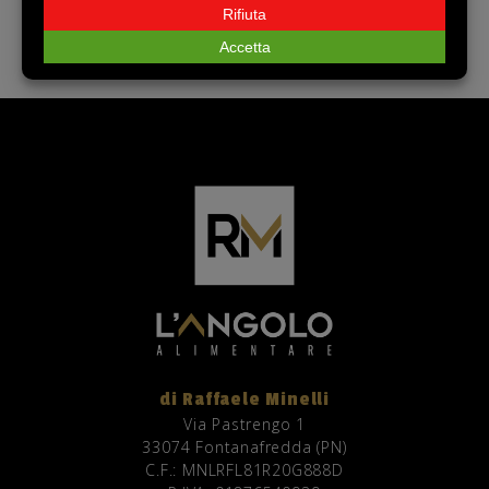
affettato e confezionato fresco
di Raffaele Minelli
Via Pastrengo 1
33074 Fontanafredda (PN)
C.F.: MNLRFL81R20G888D