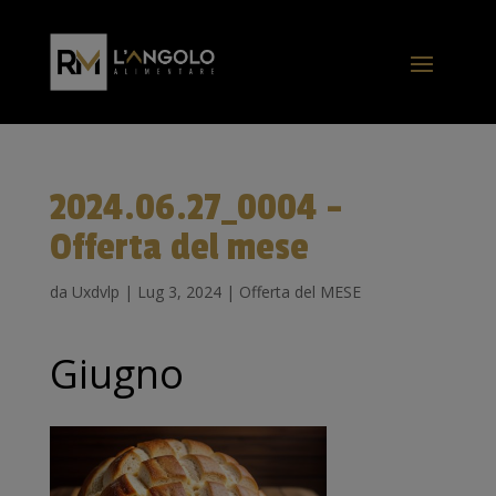
2024.06.27_0004 –
Offerta del mese
da
Uxdvlp
|
Lug 3, 2024
|
Offerta del MESE
Giugno