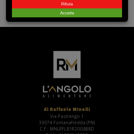
affettato e confezionato fresco
di Raffaele Minelli
Via Pastrengo 1
33074 Fontanafredda (PN)
C.F.: MNLRFL81R20G888D