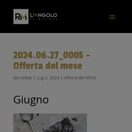
2024.06.27_0005 –
Offerta del mese
da
Uxdvlp
|
Lug 3, 2024
|
Offerta del MESE
Giugno