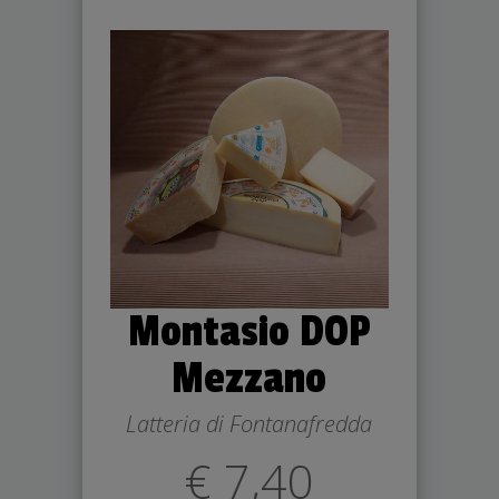
Montasio DOP
Mezzano
Latteria di Fontanafredda
€ 7,40