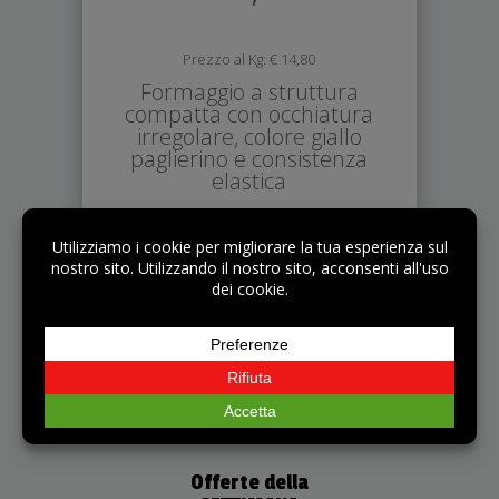
Prezzo al Kg: € 14,80
Formaggio a struttura
compatta con occhiatura
irregolare, colore giallo
paglierino e consistenza
elastica

Offerte della