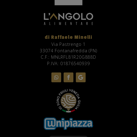
di Raffaele Minelli
Via Pastrengo 1
33074 Fontanafredda (PN)
C.F.: MNLRFL81R20G888D
P.IVA: 01876540939